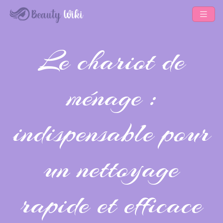
Le chariot de
ménage :
indispensable pour
un nettoyage
rapide et efficace